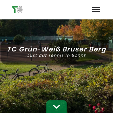
Startseite
Aktuelles
TC Grün-Weiß Brüser Berg
Termine
Lust auf Tennis in Bonn?
Club
expand_more
Hallen
Shop
Platz buchen