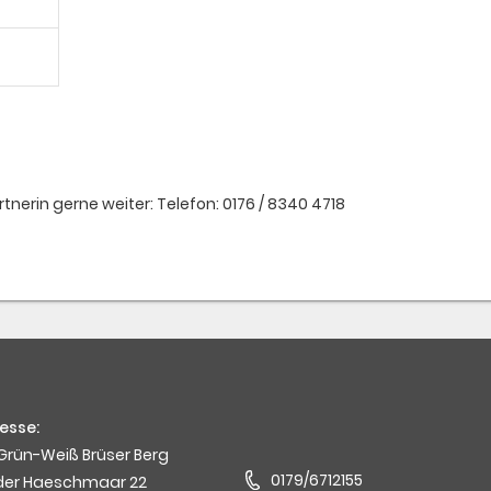
nerin gerne weiter: Telefon: 0176 / 8340 4718
esse:
Grün-Weiß Brüser Berg
0179/6712155
der Haeschmaar 22