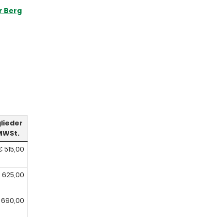
r Berg
lieder
 MWSt.
€ 515,00
 625,00
 690,00