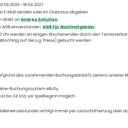
21.09.2026 - 18.04.2027.
er E-Mail senden oder im Clubhaus abgeben
h direkt an
Andrea Schulten
en AGB einverstanden:
AGB für Nichtmitglieder
Uhr werden an einigen Wochenenden durch den Tennisverband g
 Abschlag auf die u.g. Preise) gebucht werden.
 Aufgrund des zunehmenden Buchungsbedarfs seitens unserer Mi
 Online-Buchungssystem eBuSy.
st bis 24 Std. vor Spielbeginn möglich.
Halleneinzelstunden erfolgt immer per Lastschrifteinzug über 