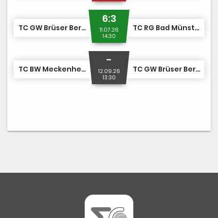
6:3
TC GW Brüser Berg 1
TC RG Bad Münstereifel 1
11.07.26
14:30
-
TC BW Meckenheim 1
TC GW Brüser Berg 1
12.09.26
13:30