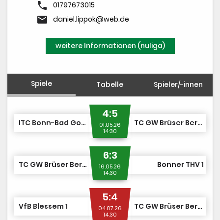
phone
01797673015
email
daniel.lippok@web.de
weitere Informationen (nuliga)
Spiele
Tabelle
Spieler/-innen
4:5
ITC Bonn-Bad Godesberg 1
TC GW Brüser Berg 1
01.05.26
14:30
6:3
TC GW Brüser Berg 1
Bonner THV 1
16.05.26
14:30
5:4
VfB Blessem 1
TC GW Brüser Berg 1
04.07.26
14:30