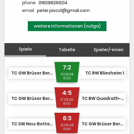
phone
016098299214
email
peter.pisco1@gmail.com
weitere Informationen (nuliga)
Spiele
Tabelle
Spieler/-innen
7:2
TC GW Brüser Berg 1
TC RW Bliesheim 1
01.05.26
9:00
4:5
TC GW Brüser Berg 1
TC BW Quadrath-Ichendorf 1
17.05.26
9:00
6:3
TC SW Neu-Bottenbroich 1
TC GW Brüser Berg 1
21.06.26
9:00