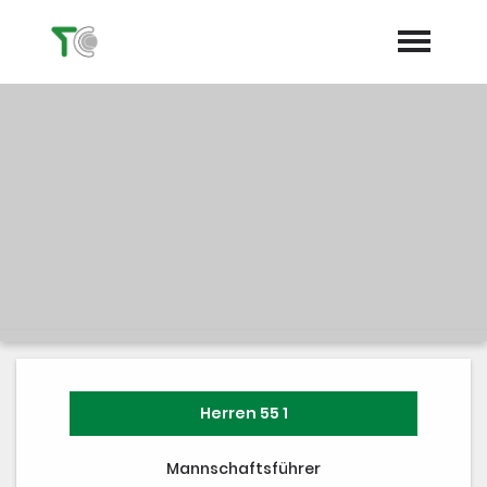
Startseite
Aktuelles
Termine
Club
expand_more
Hallen
Shop
Platz buchen
Herren 55 1
Mannschaftsführer