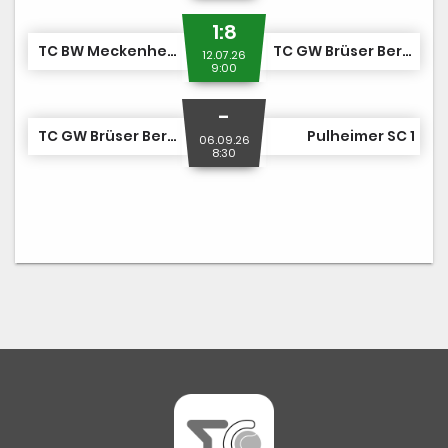
1:8
TC BW Meckenheim 1
TC GW Brüser Berg 1
12.07.26
9:00
-
TC GW Brüser Berg 1
Pulheimer SC 1
06.09.26
8:30