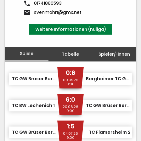
phone
01741880593
email
svenmohr1@gmx.net
weitere Informationen (nuliga)
Spiele
Tabelle
Spieler/-innen
0:6
TC GW Brüser Berg 1
Bergheimer TC GW 1
09.05.26
9:00
6:0
TC BW Lechenich 1
TC GW Brüser Berg 1
20.06.26
9:00
1:5
TC GW Brüser Berg 1
TC Flamersheim 2
04.07.26
9:00