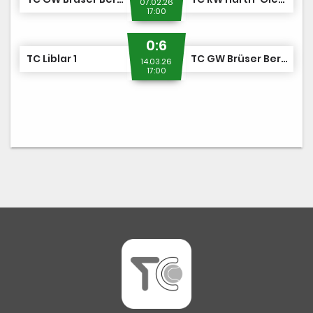
07.02.26
17:00
0:6
TC Liblar 1
TC GW Brüser Berg 1
14.03.26
17:00