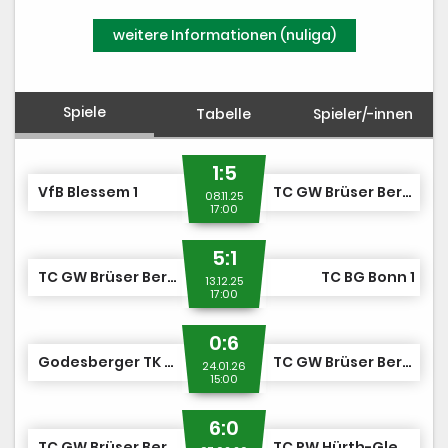
weitere Informationen (nuliga)
Spiele
Tabelle
Spieler/-innen
1:5
VfB Blessem 1
TC GW Brüser Berg 1
08.11.25
17:00
5:1
TC GW Brüser Berg 1
TC BG Bonn 1
13.12.25
17:00
0:6
Godesberger TK GW 3
TC GW Brüser Berg 1
24.01.26
15:00
6:0
TC GW Brüser Berg 1
TC RW Hürth-Gleuel 1