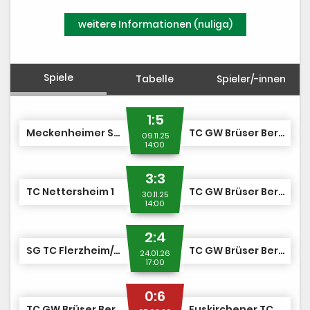
weitere Informationen (nuliga)
Spiele
Tabelle
Spieler/-innen
1:5
Meckenheimer SV 2
TC GW Brüser Berg 2
09.11.25
14:00
3:3
TC Nettersheim 1
TC GW Brüser Berg 2
30.11.25
14:00
2:4
SG TC Flerzheim/SV SW Merzbach 1
TC GW Brüser Berg 2
24.01.26
17:00
0:6
TC GW Brüser Berg 2
Euskirchener TC RW 1