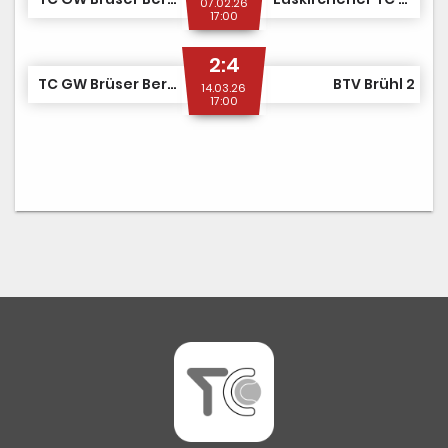
07.02.26
17:00
2:4
TC GW Brüser Berg 2
BTV Brühl 2
14.03.26
17:00