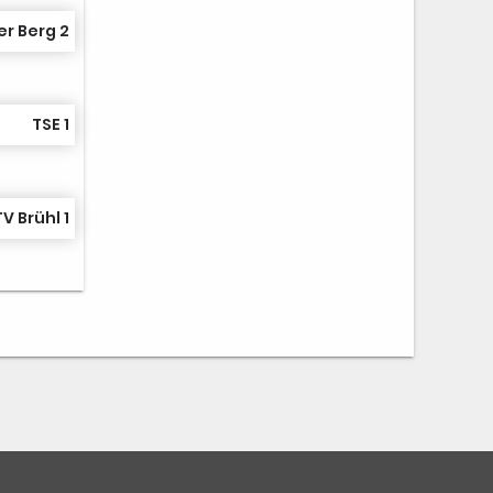
r Berg 2
TSE 1
V Brühl 1