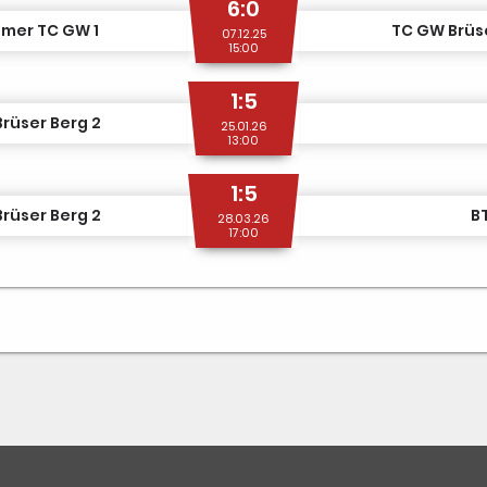
6:0
mer TC GW 1
TC GW Brüse
07.12.25
15:00
1:5
rüser Berg 2
25.01.26
13:00
1:5
rüser Berg 2
BT
28.03.26
17:00