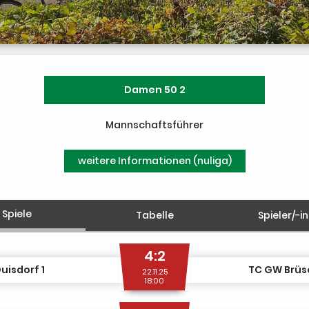
Damen 50 2
Mannschaftsführer
weitere Informationen (nuliga)
Spiele
Tabelle
Spieler/-i
4:2
uisdorf 1
TC GW Brüse
22.11.25
18:00