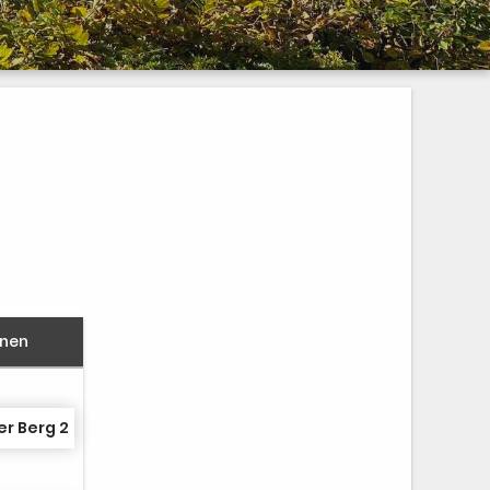
nnen
r Berg 2