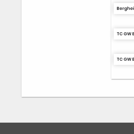
Berghei
TC GW B
TC GW B