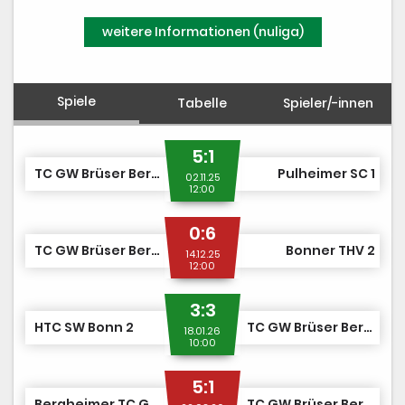
weitere Informationen (nuliga)
Spiele
Tabelle
Spieler/-innen
5:1
TC GW Brüser Berg 1
Pulheimer SC 1
02.11.25
12:00
0:6
TC GW Brüser Berg 1
Bonner THV 2
14.12.25
12:00
3:3
HTC SW Bonn 2
TC GW Brüser Berg 1
18.01.26
10:00
5:1
Bergheimer TC GW 1
TC GW Brüser Berg 1