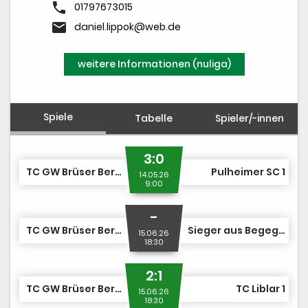
phone
01797673015
email
daniel.lippok@web.de
weitere Informationen (nuliga)
Spiele
Tabelle
Spieler/-innen
3:0
TC GW Brüser Berg 1
Pulheimer SC 1
14.05.26
9:00
-
TC GW Brüser Berg 1
Sieger aus Begegnung Nr. 8
15.06.26
18:30
2:1
TC GW Brüser Berg 1
TC Liblar 1
15.06.26
18:30