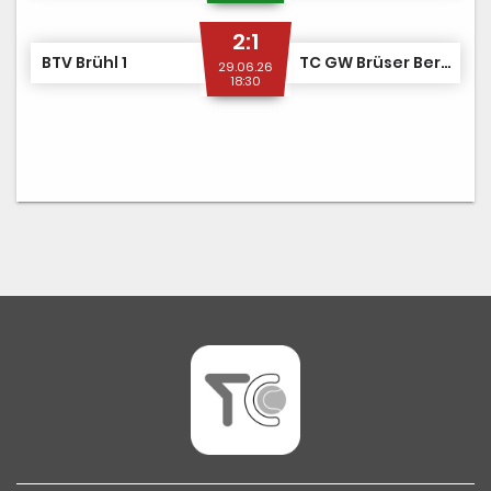
2:1
BTV Brühl 1
TC GW Brüser Berg 1
29.06.26
18:30