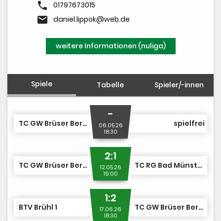
phone
01797673015
email
daniel.lippok@web.de
weitere Informationen (nuliga)
Spiele
Tabelle
Spieler/-innen
-
TC GW Brüser Berg 1
spielfrei
06.05.26
18:30
2:1
TC GW Brüser Berg 1
TC RG Bad Münstereifel 1
12.05.26
19:00
1:2
BTV Brühl 1
TC GW Brüser Berg 1
17.06.26
18:30