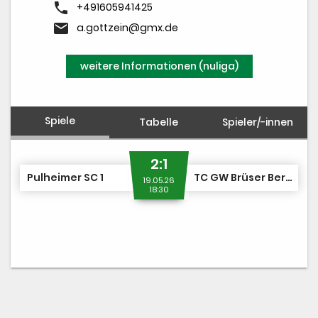
phone
+491605941425
email
a.gottzein@gmx.de
weitere Informationen (nuliga)
Spiele
Tabelle
Spieler/-innen
2:1
Pulheimer SC 1
TC GW Brüser Berg 1
19.05.26
18:30